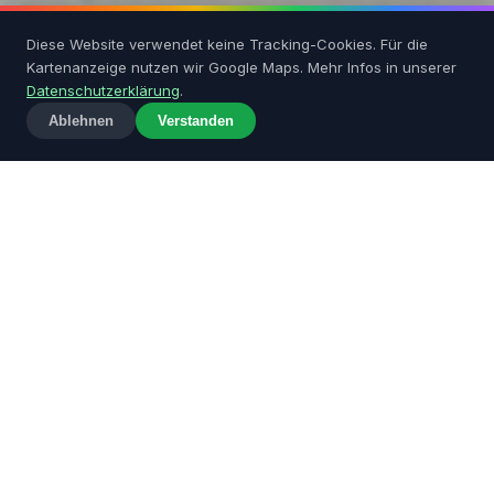
Diese Website verwendet keine Tracking-Cookies. Für die
Kartenanzeige nutzen wir Google Maps. Mehr Infos in unserer
Datenschutzerklärung
.
SCROLL
Ablehnen
Verstanden
Foto:
Rhein-Mosel-Halle 01 Koblenz 2013
·
Holger Weinandt
·
CC BY-SA 3.0 DE
NOCH BIS ZUM 3. FEST DER DEMOKRATIE
98
06
13
TAGE
STUNDEN
MINUTEN
54
SEKUNDEN