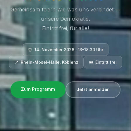
Gemeinsam feiern wir, was uns verbindet —
unsere Demokratie.
Eintritt frei, für alle!
⏰ 14. November 2026 · 13–18:30 Uhr
📍 Rhein-Mosel-Halle, Koblenz
🎟️ Eintritt frei
Zum Programm
Jetzt anmelden